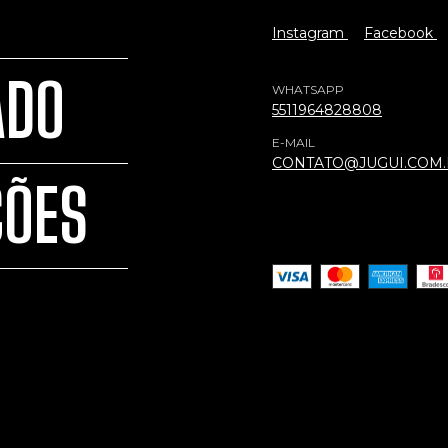
Instagram
Facebook
ADO
WHATSAPP
5511964828808
E-MAIL
CONTATO@JUGUI.COM
ÇÕES