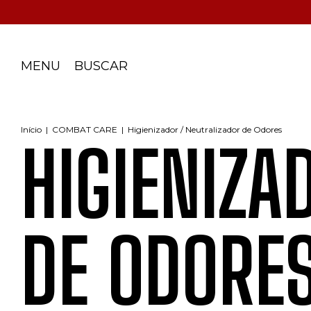
MENU
BUSCAR
Início
|
COMBAT CARE
|
Higienizador / Neutralizador de Odores
HIGIENIZA
DE ODORE