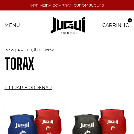
✨PRIMEIRA COMPRA✨ CUPOM JUGUI10
0
MENU
CARRINHO
Início
|
PROTEÇÃO
|
Torax
TORAX
FILTRAR E ORDENAR