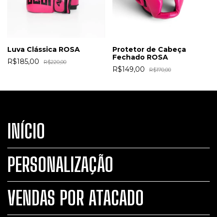
Luva Clássica ROSA
Protetor de Cabeça
Fechado ROSA
R$185,00
R$220,00
R$149,00
R$170,00
INÍCIO
PERSONALIZAÇÃO
VENDAS POR ATACADO