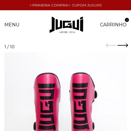
✨PRIMEIRA COMPRA✨ CUPOM JUGUI10
0
MENU
CARRINHO
1
/
10