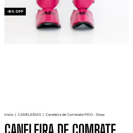
-
8
%
OFF
Início
|
CANELEIRAS
|
Caneleira de Combate PRO - Rosa
CANELEIRA DE COMBATE