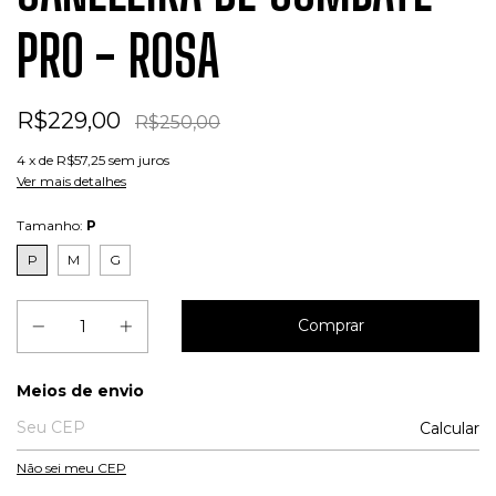
PRO - ROSA
R$229,00
R$250,00
4
x de
R$57,25
sem juros
Ver mais detalhes
Tamanho:
P
P
M
G
Entregas para o CEP:
Meios de envio
Calcular
Não sei meu CEP