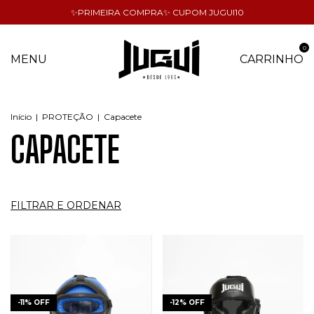
✨PRIMEIRA COMPRA✨ CUPOM JUGUI10
0
MENU
CARRINHO
Início
|
PROTEÇÃO
|
Capacete
CAPACETE
FILTRAR E ORDENAR
-
11
%
OFF
-
12
%
OFF