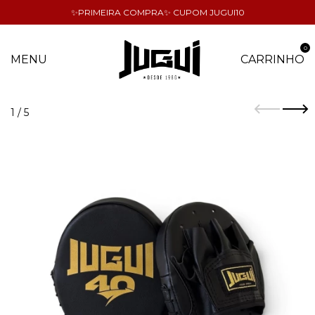
✨PRIMEIRA COMPRA✨ CUPOM JUGUI10
0
MENU
CARRINHO
1
/
5