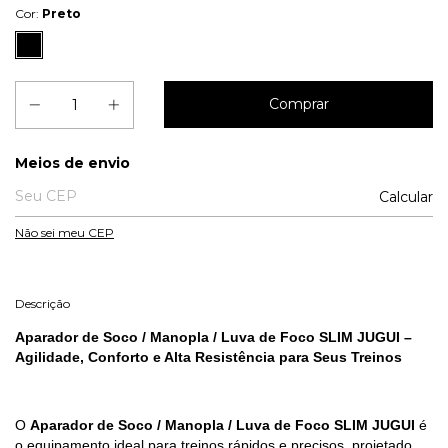
Cor:
Preto
Entregas para o CEP:
Meios de envio
Calcular
Não sei meu CEP
Descrição
Aparador de Soco / Manopla / Luva de Foco SLIM JUGUI –
Agilidade, Conforto e Alta Resistência para Seus Treinos
O
Aparador de Soco / Manopla / Luva de Foco SLIM JUGUI
é
o equipamento ideal para treinos rápidos e precisos, projetado