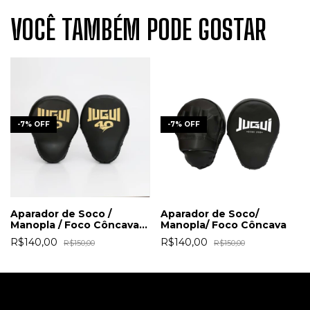
VOCÊ TAMBÉM PODE GOSTAR
-
7
%
OFF
-
7
%
OFF
Aparador de Soco /
Aparador de Soco/
Manopla / Foco Côncava -
Manopla/ Foco Côncava
JUGUI 40 Anos
R$140,00
R$140,00
R$150,00
R$150,00