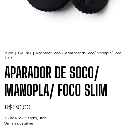
Início
|
TREINO
|
Aparador Soco
|
Aparador de Soco/ Manopla/ Foco
Slim
APARADOR DE SOCO/
MANOPLA/ FOCO SLIM
R$130,00
4
x de
R$32,50
sem juros
Ver mais detalhes