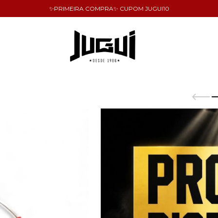
✨PRIMEIRA COMPRA✨ CUPOM JUGUI10