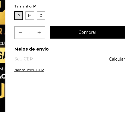
Tamanho:
P
P
M
G
Entregas para o CEP:
Meios de envio
Calcular
Não sei meu CEP