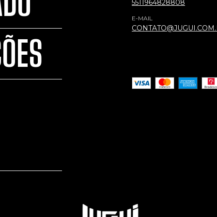
ADO
5511964828808
E-MAIL
CONTATO@JUGUI.COM
ÇÕES