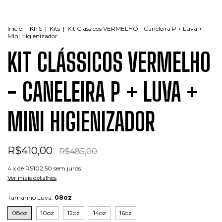
Início
|
KITS
|
Kits
|
Kit Clássicos VERMELHO - Caneleira P + Luva +
Mini Higienizador
KIT CLÁSSICOS VERMELHO
- CANELEIRA P + LUVA +
MINI HIGIENIZADOR
R$410,00
R$485,00
4
x de
R$102,50
sem juros
Ver mais detalhes
Tamanho Luva:
08oz
08oz
10oz
12oz
14oz
16oz