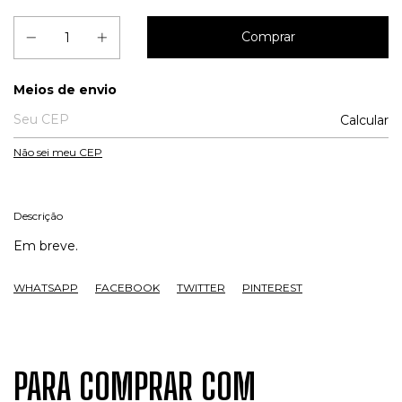
Entregas para o CEP:
Meios de envio
Calcular
Não sei meu CEP
Descrição
Em breve.
WHATSAPP
FACEBOOK
TWITTER
PINTEREST
PARA COMPRAR COM