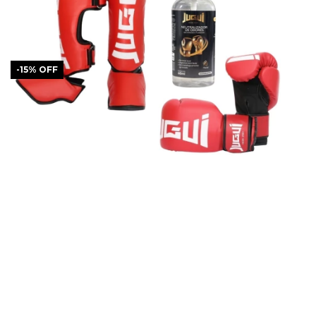
-
15
%
OFF