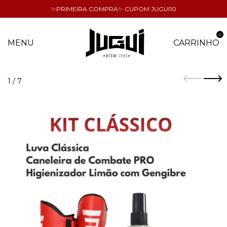
✨PRIMEIRA COMPRA✨ CUPOM JUGUI10
0
MENU
CARRINHO
1
/
7