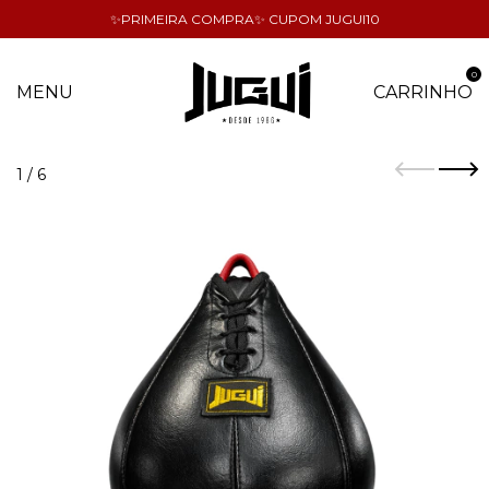
✨PRIMEIRA COMPRA✨ CUPOM JUGUI10
0
MENU
CARRINHO
1
/
6