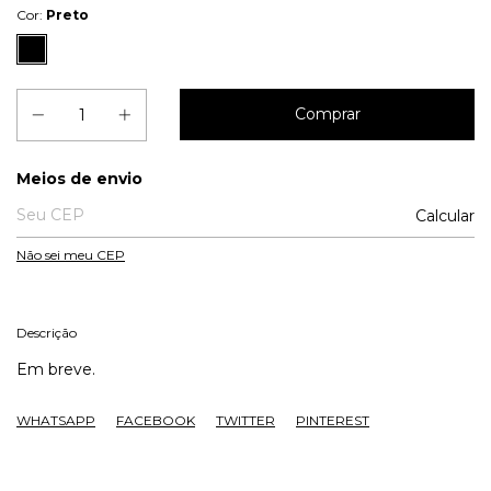
Cor:
Preto
Entregas para o CEP:
Meios de envio
Calcular
Não sei meu CEP
Descrição
Em breve.
WHATSAPP
FACEBOOK
TWITTER
PINTEREST