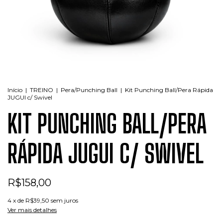
Início
|
TREINO
|
Pera/Punching Ball
|
Kit Punching Ball/Pera Rápida
JUGUI c/ Swivel
KIT PUNCHING BALL/PERA
RÁPIDA JUGUI C/ SWIVEL
R$158,00
4
x de
R$39,50
sem juros
Ver mais detalhes