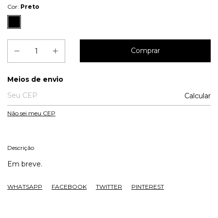
Cor:
Preto
Entregas para o CEP:
Meios de envio
Calcular
Não sei meu CEP
Descrição
Em breve.
WHATSAPP
FACEBOOK
TWITTER
PINTEREST