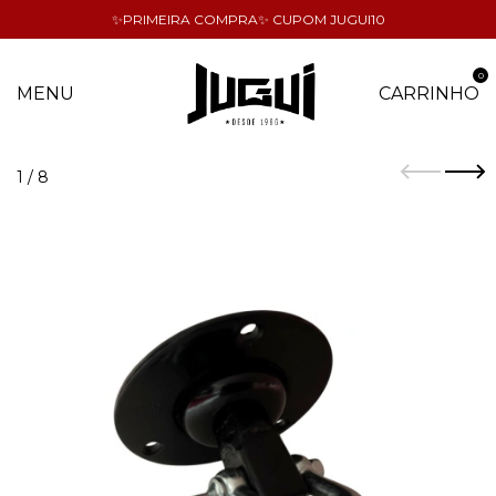
✨PRIMEIRA COMPRA✨ CUPOM JUGUI10
0
MENU
CARRINHO
1
/
8