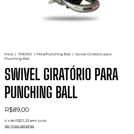
Início
|
TREINO
|
Pera/Punching Ball
|
Swivel Giratório para
Punching Ball
SWIVEL GIRATÓRIO PARA
PUNCHING BALL
R$89,00
4
x de
R$22,25
sem juros
Ver mais detalhes