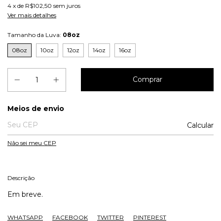
4
x de
R$102,50
sem juros
Ver mais detalhes
Tamanho da Luva:
08oz
08oz
10oz
12oz
14oz
16oz
Entregas para o CEP:
Meios de envio
Calcular
Não sei meu CEP
Descrição
Em breve.
WHATSAPP
FACEBOOK
TWITTER
PINTEREST