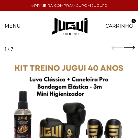
✨PRIMEIRA COMPRA✨ CUPOM JUGUI10
0
MENU
CARRINHO
1
/
7