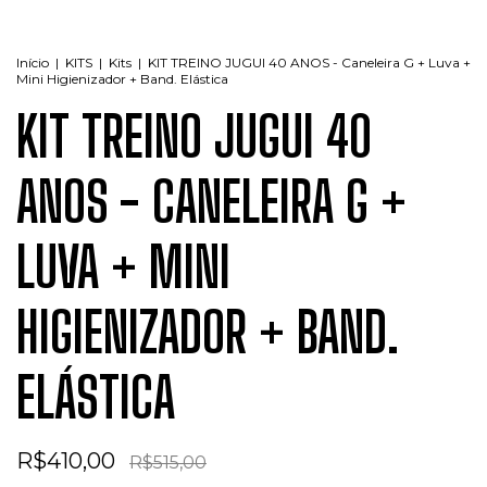
Início
|
KITS
|
Kits
|
KIT TREINO JUGUI 40 ANOS - Caneleira G + Luva +
Mini Higienizador + Band. Elástica
KIT TREINO JUGUI 40
ANOS - CANELEIRA G +
LUVA + MINI
HIGIENIZADOR + BAND.
ELÁSTICA
R$410,00
R$515,00