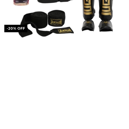
-
20
%
OFF