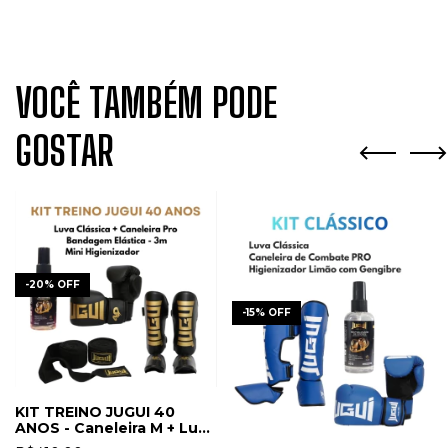
VOCÊ TAMBÉM PODE
GOSTAR
-
20
%
OFF
-
15
%
OFF
KIT TREINO JUGUI 40
ANOS - Caneleira M + Luva
+ Mini Higienizador +