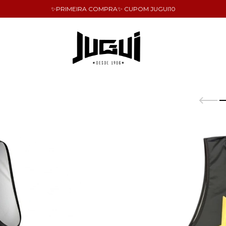
✨PRIMEIRA COMPRA✨ CUPOM JUGUI10