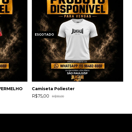
ESGOTADO
 VERMELHO
Camiseta Poliester
C
P
R$75,00
R$90,00
R