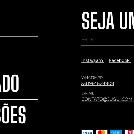
SEJA UM
Instagram
Facebook
ADO
WHATSAPP
5511964828808
E-MAIL
CONTATO@JUGUI.COM
ÇÕES