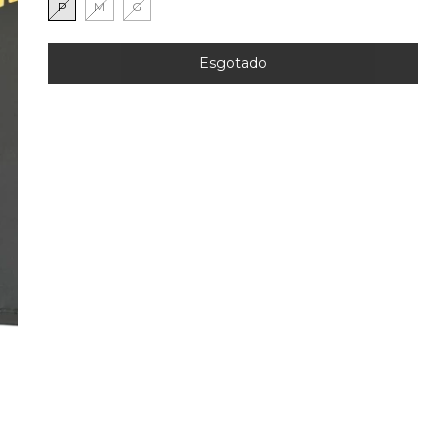
P
M
G