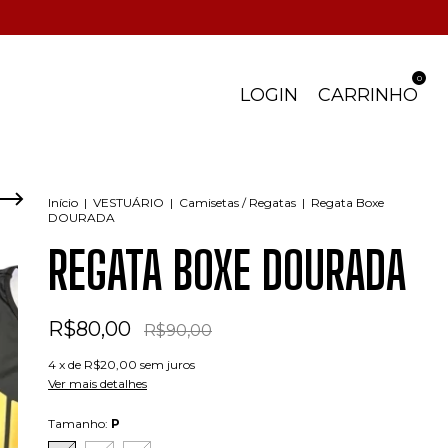
0
LOGIN
CARRINHO
Início
|
VESTUÁRIO
|
Camisetas / Regatas
|
Regata Boxe
DOURADA
REGATA BOXE DOURADA
R$80,00
R$90,00
4
x de
R$20,00
sem juros
Ver mais detalhes
Tamanho:
P