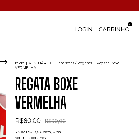
0
LOGIN
CARRINHO
Início
|
VESTUÁRIO
|
Camisetas / Regatas
|
Regata Boxe
VERMELHA
REGATA BOXE
VERMELHA
R$80,00
R$90,00
4
x de
R$20,00
sem juros
Ver mais detalhes