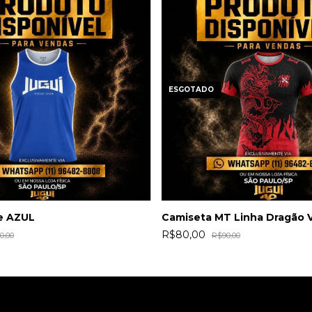
ESGOTADO
e AZUL
Camiseta MT Linha Dragão
R$80,00
0,00
R$90,00