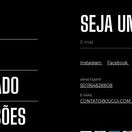
SEJA UM
Instagram
Facebook
ADO
WHATSAPP
5511964828808
E-MAIL
CONTATO@JUGUI.COM
ÇÕES