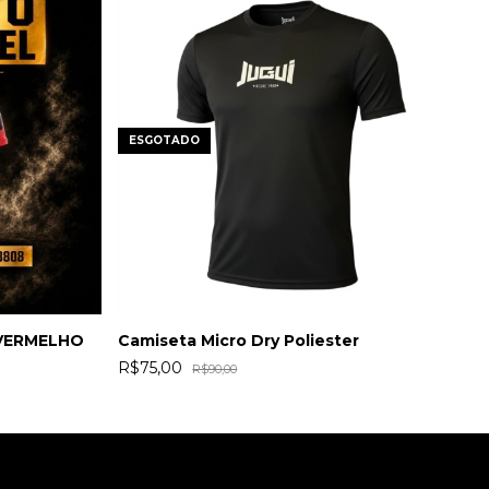
ESGOTADO
 VERMELHO
Camiseta Micro Dry Poliester
C
R$75,00
R
R$90,00