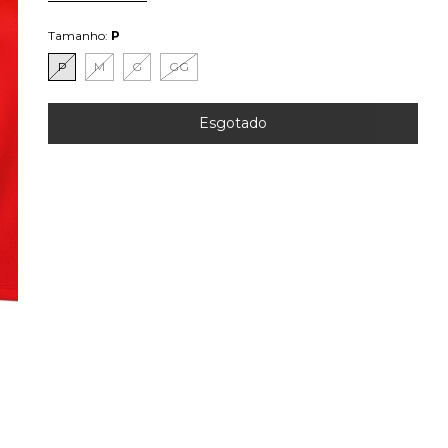
Tamanho:
P
P
M
G
GG