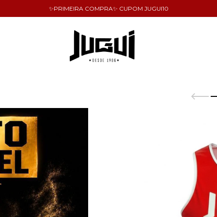
✨PRIMEIRA COMPRA✨ CUPOM JUGUI10