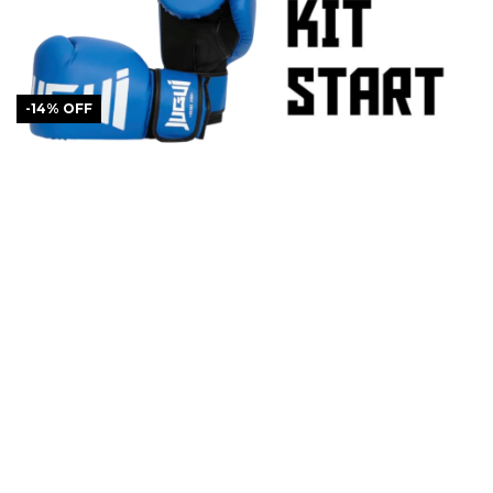
-
14
%
OFF