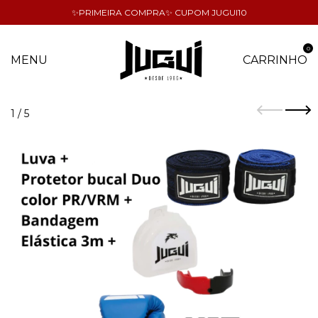
✨PRIMEIRA COMPRA✨ CUPOM JUGUI10
0
MENU
CARRINHO
1
/
5