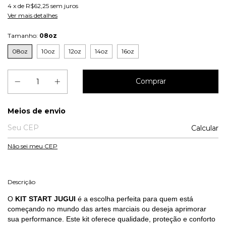
4
x de
R$62,25
sem juros
Ver mais detalhes
Tamanho:
08oz
08oz
10oz
12oz
14oz
16oz
Entregas para o CEP:
Meios de envio
Calcular
Não sei meu CEP
Descrição
O
KIT START JUGUI
é a escolha perfeita para quem está
começando no mundo das artes marciais ou deseja aprimorar
sua performance. Este kit oferece qualidade, proteção e conforto