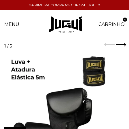
✨PRIMEIRA COMPRA✨ CUPOM JUGUI10
0
MENU
CARRINHO
1
/
5