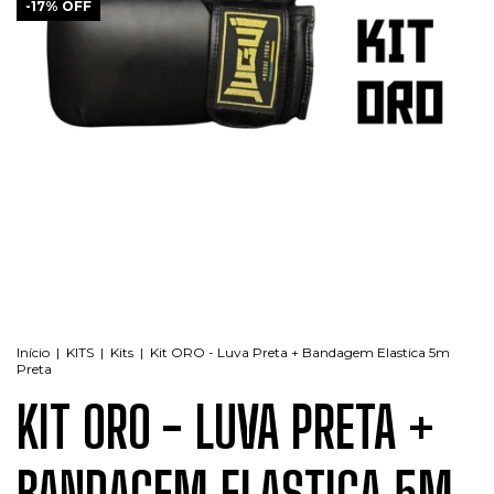
-
17
%
OFF
Início
|
KITS
|
Kits
|
Kit ORO - Luva Preta + Bandagem Elastica 5m
Preta
KIT ORO - LUVA PRETA +