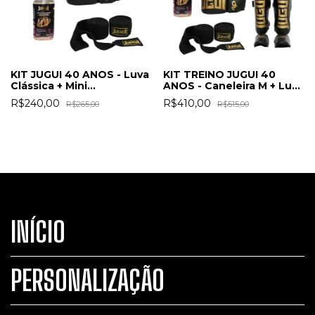
KIT TREINO JUGUI 40
KIT JUGUI 40 ANOS - Luva
ANOS - Caneleira M + Luva
Clássica + Mini
+ Mini Higienizador +
Higienizador + Band.
R$410,00
R$240,00
R$515,00
R$265,00
Band. Elástica
Elástica
INÍCIO
PERSONALIZAÇÃO