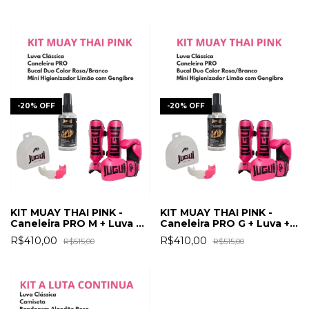
Caixa + Mini Higienizador
-
20
%
OFF
-
20
%
OFF
KIT MUAY THAI PINK -
KIT MUAY THAI PINK -
Caneleira PRO M + Luva +
Caneleira PRO G + Luva +
Bucal Duo Color RS/BR c/
Bucal Duo Color RS/BR c/
R$410,00
R$410,00
R$515,00
R$515,00
Caixa + Mini Higienizador
Caixa + Mini Higienizador