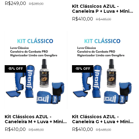
AZ + Bucal Duo Color
R$249,00
R$289,00
PR/VRM
Kit Clássicos AZUL -
Caneleira P + Luva + Mini
Higienizador
R$410,00
R$485,00
-
15
%
OFF
-
15
%
OFF
Kit Clássicos AZUL -
Kit Clássicos AZUL -
Caneleira M + Luva + Mini
Caneleira G + Luva + Mini
Higienizador
Higienizador
R$410,00
R$410,00
R$485,00
R$485,00