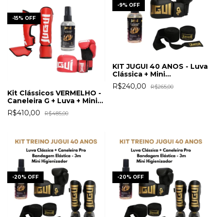
-
9
%
OFF
-
15
%
OFF
KIT JUGUI 40 ANOS - Luva
Clássica + Mini
Higienizador + Band.
R$240,00
R$265,00
Elástica
Kit Clássicos VERMELHO -
Caneleira G + Luva + Mini
Higienizador
R$410,00
R$485,00
-
20
%
OFF
-
20
%
OFF