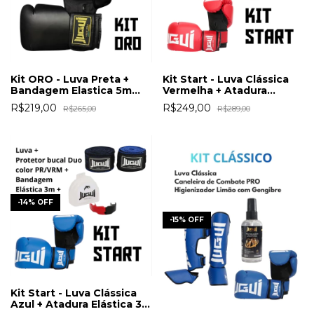
Kit ORO - Luva Preta +
Kit Start - Luva Clássica
Bandagem Elastica 5m
Vermelha + Atadura
Preta
Elástica 3m VRM + Bucal
R$219,00
R$249,00
R$265,00
R$289,00
Duo Color PR/VRM
-
14
%
OFF
-
15
%
OFF
Kit Start - Luva Clássica
Azul + Atadura Elástica 3m