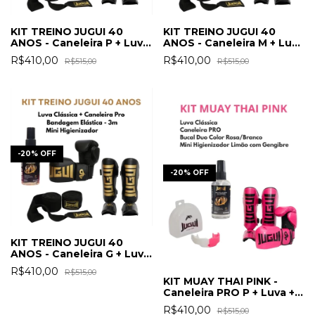
KIT TREINO JUGUI 40
KIT TREINO JUGUI 40
ANOS - Caneleira P + Luva
ANOS - Caneleira M + Luva
+ Mini Higienizador +
+ Mini Higienizador +
R$410,00
R$410,00
R$515,00
R$515,00
Band. Elástica
Band. Elástica
-
20
%
OFF
-
20
%
OFF
KIT TREINO JUGUI 40
ANOS - Caneleira G + Luva
+ Mini Higienizador +
R$410,00
R$515,00
Band. Elástica
KIT MUAY THAI PINK -
Caneleira PRO P + Luva +
Bucal Duo Color RS/BR c/
R$410,00
R$515,00