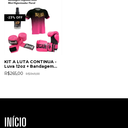
-
23
%
OFF
KIT A LUTA CONTINUA -
Luva 12oz + Bandagem
Algodão + Mini
R$265,00
R$345,00
Higienizador + Camiseta
INÍCIO