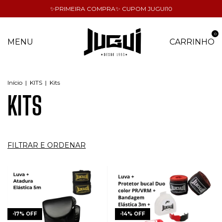
✨PRIMEIRA COMPRA✨ CUPOM JUGUI10
0
MENU
CARRINHO
Início
|
KITS
|
Kits
KITS
FILTRAR E ORDENAR
-
17
%
OFF
-
14
%
OFF