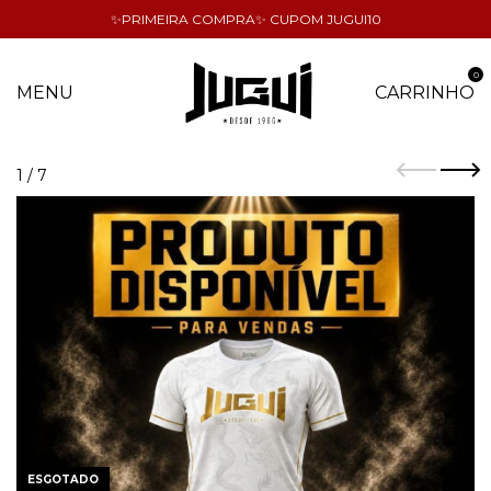
✨PRIMEIRA COMPRA✨ CUPOM JUGUI10
0
MENU
CARRINHO
1
/
7
ESGOTADO