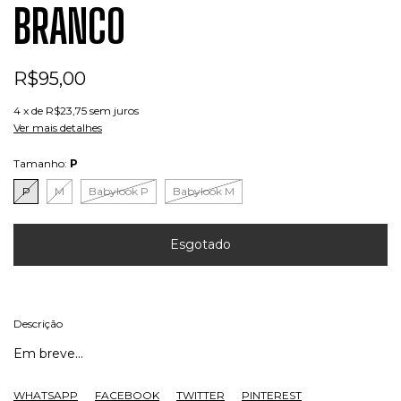
BRANCO
R$95,00
4
x de
R$23,75
sem juros
Ver mais detalhes
Tamanho:
P
P
M
Babylook P
Babylook M
Descrição
Em breve...
WHATSAPP
FACEBOOK
TWITTER
PINTEREST