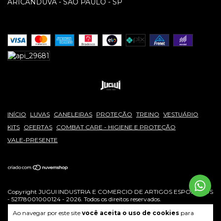
ARICANDUVA - SÃO PAULO - SP
INÍCIO
LUVAS
CANELEIRAS
PROTEÇÃO
TREINO
VESTUÁRIO
KITS
OFERTAS
COMBAT CARE - HIGIENE E PROTEÇÃO
VALE-PRESENTE
Copyright JUGUI INDUSTRIA E COMERCIO DE ARTIGOS ESPORTIVOS
- 52178001000124 - 2026. Todos os direitos reservados.
Ao navegar por este site
você aceita o uso de cookies
para