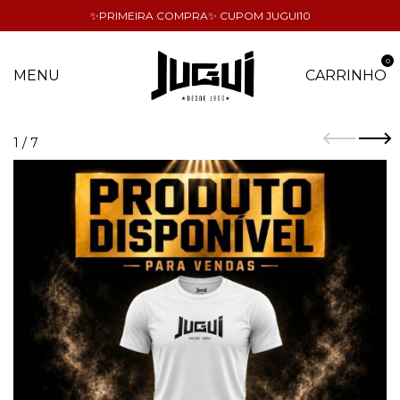
✨PRIMEIRA COMPRA✨ CUPOM JUGUI10
0
MENU
CARRINHO
1
/
7