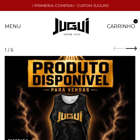
✨PRIMEIRA COMPRA✨ CUPOM JUGUI10
0
MENU
CARRINHO
1
/
6