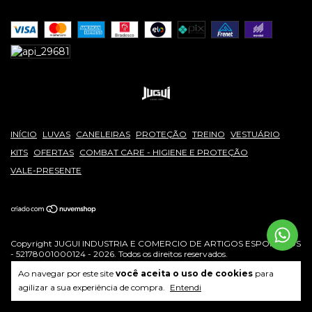
INÍCIO
LUVAS
CANELEIRAS
PROTEÇÃO
TREINO
VESTUÁRIO
KITS
OFERTAS
COMBAT CARE - HIGIENE E PROTEÇÃO
VALE-PRESENTE
Copyright JUGUI INDUSTRIA E COMERCIO DE ARTIGOS ESPORTIVOS
- 52178001000124 - 2026. Todos os direitos reservados.
Ao navegar por este site
você aceita o uso de cookies
para
agilizar a sua experiência de compra.
Entendi