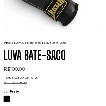
Início
|
LUVAS
|
Bate-saco
|
Luva Bate-Saco
LUVA BATE-SACO
R$100,00
4
x de
R$25,00
sem juros
Ver mais detalhes
Cor:
Preto