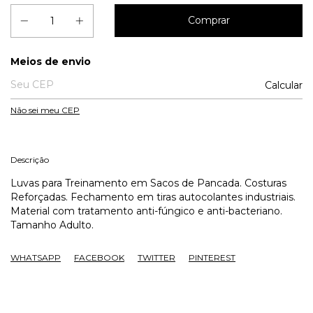
Entregas para o CEP:
Meios de envio
Calcular
Não sei meu CEP
Descrição
Luvas para Treinamento em Sacos de Pancada. Costuras
Reforçadas. Fechamento em tiras autocolantes industriais.
Material com tratamento anti-fúngico e anti-bacteriano.
Tamanho Adulto.
WHATSAPP
FACEBOOK
TWITTER
PINTEREST