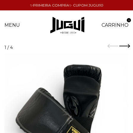
✨PRIMEIRA COMPRA✨ CUPOM JUGUI10
0
MENU
CARRINHO
1
/
4