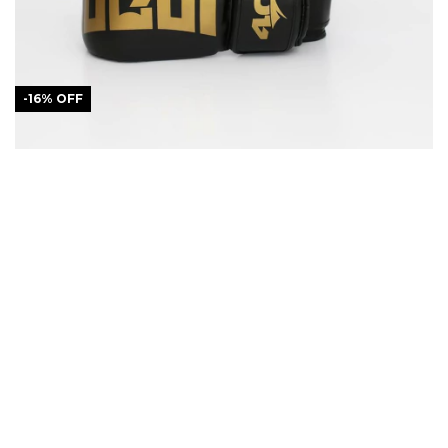
-
16
%
OFF