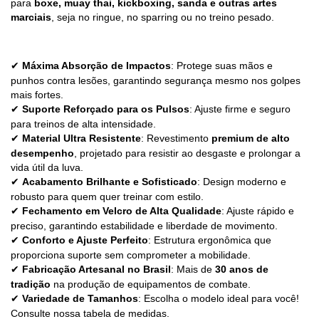
para
boxe, muay thai, kickboxing, sanda e outras artes
marciais
, seja no ringue, no sparring ou no treino pesado.
Máxima Absorção de Impactos
: Protege suas mãos e
✔
punhos contra lesões, garantindo segurança mesmo nos golpes
mais fortes.
Suporte Reforçado para os Pulsos
: Ajuste firme e seguro
✔
para treinos de alta intensidade.
Material Ultra Resistente
: Revestimento
premium de alto
✔
desempenho
, projetado para resistir ao desgaste e prolongar a
vida útil da luva.
Acabamento Brilhante e Sofisticado
: Design moderno e
✔
robusto para quem quer treinar com estilo.
Fechamento em Velcro de Alta Qualidade
: Ajuste rápido e
✔
preciso, garantindo estabilidade e liberdade de movimento.
Conforto e Ajuste Perfeito
: Estrutura ergonômica que
✔
proporciona suporte sem comprometer a mobilidade.
Fabricação Artesanal no Brasil
: Mais de
30 anos de
✔
tradição
na produção de equipamentos de combate.
Variedade de Tamanhos
: Escolha o modelo ideal para você!
✔
Consulte nossa tabela de medidas.