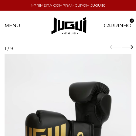
✨PRIMEIRA COMPRA✨ CUPOM JUGUI10
0
MENU
CARRINHO
1
/
9