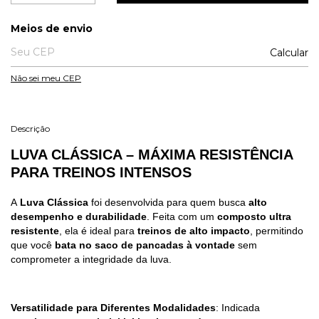
Entregas para o CEP:
Meios de envio
Calcular
Não sei meu CEP
Descrição
LUVA CLÁSSICA – MÁXIMA RESISTÊNCIA
PARA TREINOS INTENSOS
A
Luva Clássica
foi desenvolvida para quem busca
alto
desempenho e durabilidade
. Feita com um
composto ultra
resistente
, ela é ideal para
treinos de alto impacto
, permitindo
que você
bata no saco de pancadas à vontade
sem
comprometer a integridade da luva.
Versatilidade para Diferentes Modalidades
: Indicada