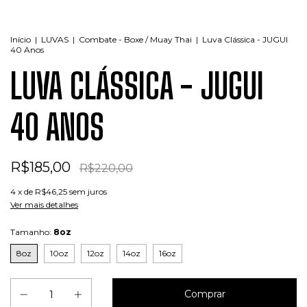
Início
|
LUVAS
|
Combate - Boxe / Muay Thai
|
Luva Clássica - JUGUI
40 Anos
LUVA CLÁSSICA - JUGUI
40 ANOS
R$185,00
R$220,00
4
x de
R$46,25
sem juros
Ver mais detalhes
Tamanho:
8oz
8oz
10oz
12oz
14oz
16oz