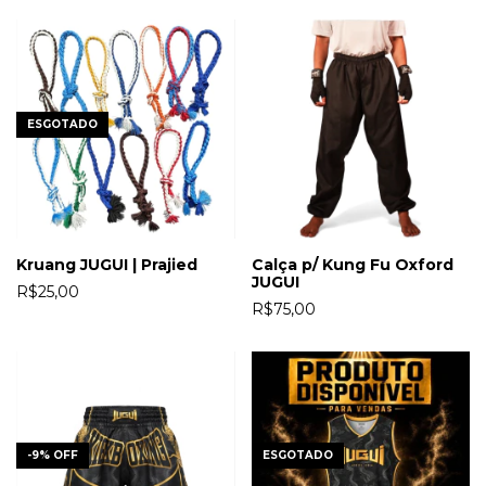
ESGOTADO
Kruang JUGUI | Prajied
Calça p/ Kung Fu Oxford
JUGUI
R$25,00
R$75,00
-
9
%
OFF
ESGOTADO