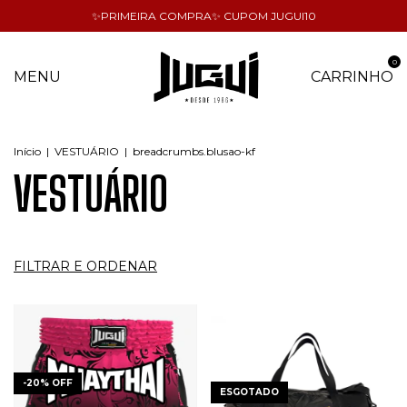
✨PRIMEIRA COMPRA✨ CUPOM JUGUI10
0
MENU
CARRINHO
Início
|
VESTUÁRIO
|
breadcrumbs.blusao-kf
VESTUÁRIO
FILTRAR E ORDENAR
-
20
%
OFF
ESGOTADO