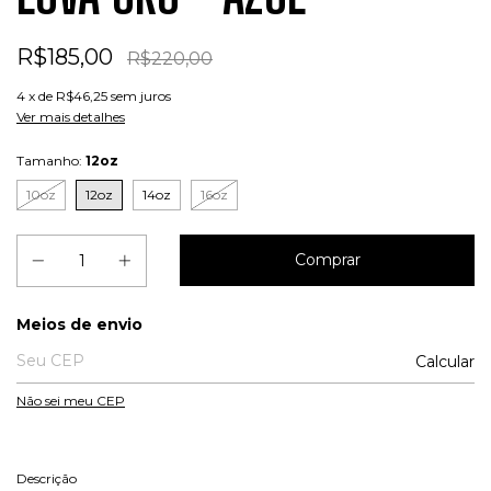
R$185,00
R$220,00
4
x de
R$46,25
sem juros
Ver mais detalhes
Tamanho:
12oz
10oz
12oz
14oz
16oz
Entregas para o CEP:
Meios de envio
Calcular
Não sei meu CEP
Descrição