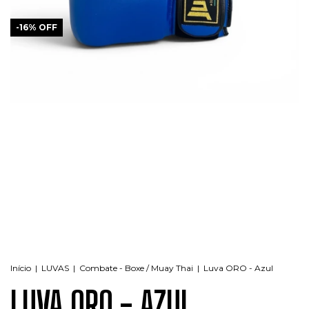
-
16
%
OFF
Início
|
LUVAS
|
Combate - Boxe / Muay Thai
|
Luva ORO - Azul
LUVA ORO - AZUL