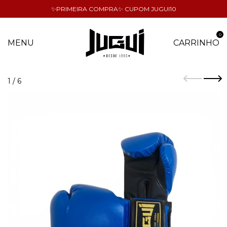
✨PRIMEIRA COMPRA✨ CUPOM JUGUI10
0
MENU
CARRINHO
1
/
6